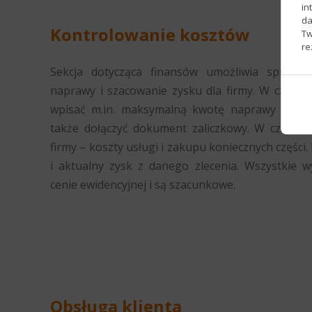
in
da
Kontrolowanie kosztów
Tw
re
Sekcja dotycząca finansów umożliwia sprawdza
naprawy i szacowanie zysku dla firmy. W części 
wpisać m.in. maksymalną kwotę naprawy akcept
także dołączyć dokument zaliczkowy. W części o
firmy – koszty usługi i zakupu koniecznych częśc
i aktualny zysk z danego zlecenia. Wszystkie wy
cenie ewidencyjnej i są szacunkowe.
Obsługa klienta