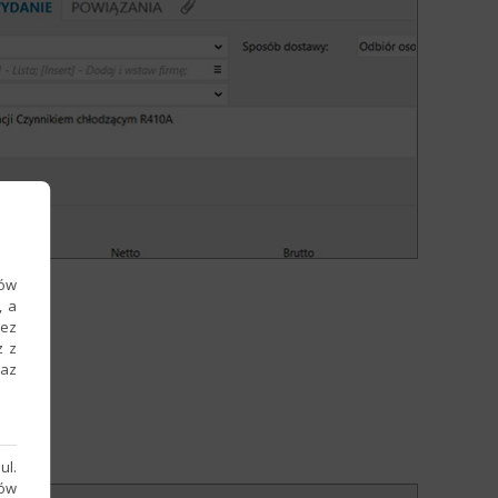
ków
, a
zez
z z
raz
ul.
sów