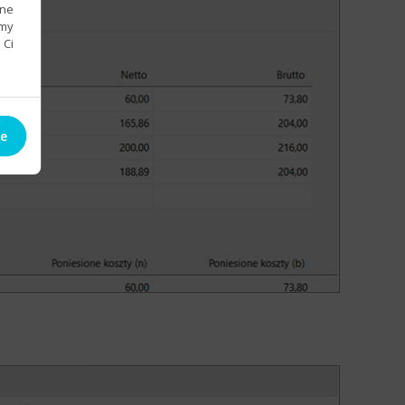
bne
emy
 Ci
ie