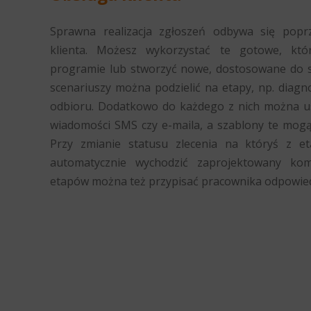
Sprawna realizacja zgłoszeń odbywa się poprz
klienta. Możesz wykorzystać te gotowe, kt
programie lub stworzyć nowe, dostosowane do s
scenariuszy można podzielić na etapy, np. diagno
odbioru. Dodatkowo do każdego z nich można ust
wiadomości SMS czy e-maila, a szablony te mogą
Przy zmianie statusu zlecenia na któryś z e
automatycznie wychodzić zaprojektowany ko
etapów można też przypisać pracownika odpowied