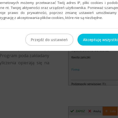
ternetowych możemy przetwarzać Twój adres IP, pliki cookies i podo
ne nt. Twojej aktywności oraz urządzeń użytkownika. Ponieważ szanuj
oje prawo do prywatności, poprzez zmianę ustawień umożliwiamy
zygnację z akceptowania plików cookies, które nie są niezbędne.
nie opłacalności danej
dotyczącej klienta można
Przejdź do ustawień
Akceptuję wszystk
owaną przez klienta, a
dnoszącej się do Twojej
i. Program poda zakładany
liczenia opierają się na