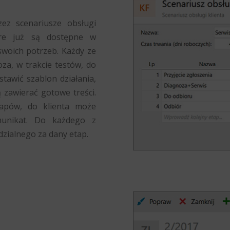
ez scenariusze obsługi
óre już są dostępne w
woich potrzeb. Każdy ze
za, w trakcie testów, do
awić szablon działania,
 zawierać gotowe treści.
tapów, do klienta może
munikat. Do każdego z
zialnego za dany etap.