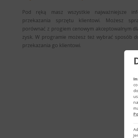
Pod ręką masz wszystkie najważniejsze in
przekazania sprzętu klientowi. Możesz spr
porównać z progiem cenowym akceptowalnym dla k
zysk. W programie możesz też wybrać sposób do
przekazania go klientowi.
In
co
do
us
na
ma
Po
Ad
Je