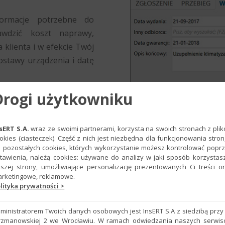
formacje potrzebne do
awdzić koszt naprawy,
lienta i w efekcie Twój
stawy urządzenia i datę
Drogi użytkowniku
sERT S.A.
wraz ze swoimi partnerami, korzysta na swoich stronach z pli
okies (ciasteczek). Część z nich jest niezbędna dla funkcjonowania stron
 pozostałych cookies, których wykorzystanie możesz kontrolować popr
tawienia, należą cookies: używane do analizy w jaki sposób korzystas
szej strony, umożliwiające personalizację prezentowanych Ci treści o
Funkcje
uzupełniające
rketingowe, reklamowe.
lityka prywatności >
ministratorem Twoich danych osobowych jest InsERT S.A z siedzibą przy 
rzmanowskiej 2 we Wrocławiu. W ramach odwiedzania naszych serwi